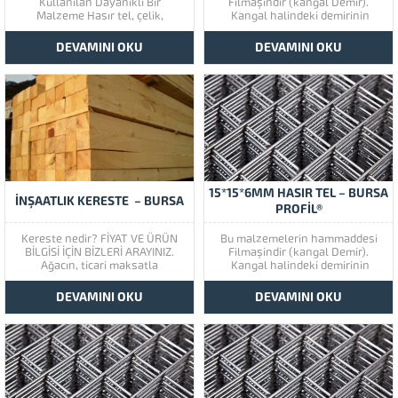
Kullanılan Dayanıklı Bir
Filmaşindir (kangal Demir).
Malzeme Hasır tel, çelik,
Kangal halindeki demirinin
alüminyum veya bakır gibi
soğuk çekme yolu ile fiziki
malzemelerden üretilen, örme
özellikleri değiştirilerek
DEVAMINI OKU
DEVAMINI OKU
veya dokuma yöntemleriyle
çekilmesi ve doğrultulup
yapılan bir tür tel ürünüdür.
istenilen boylarda kesilmesi ile
Genellikle çeşitli endüstrilerde
mukavemeti arttırılmış nervürlü,
çeşitli amaçlar için kullanılan
yüksek kaliteli çelik hasır
dayanıklı bir malzemedir. Hasır
çubukları elde edilir. ÜRÜN VE
telin çeşitli uygulama...
FİYAT BİLGİSİ İÇİN BİZLERİ
ARAYABİLİRSİNİZ.
15*15*6MM HASIR TEL – BURSA
İNŞAATLIK KERESTE – BURSA
PROFİL®
Kereste nedir? FİYAT VE ÜRÜN
Bu malzemelerin hammaddesi
BİLGİSİ İÇİN BİZLERİ ARAYINIZ.
Filmaşindir (kangal Demir).
Ağacın, ticari maksatla
Kangal halindeki demirinin
kullanılabilir duruma getirilmiş
soğuk çekme yolu ile fiziki
hali. Bulunduğu şekliyle
özellikleri değiştirilerek
DEVAMINI OKU
DEVAMINI OKU
kullanılamayan ağaç, önce
çekilmesi ve doğrultulup
kesilir sonra hızar atölyelerinde
istenilen boylarda kesilmesi ile
kereste haline getirilir.
mukavemeti arttırılmış nervürlü,
Keresteler, sınıflandırılır,
yüksek kaliteli çelik hasır
kurutulur, gerekiyorsa son
çubukları elde edilir. ÜRÜN VE
işlemler yapılıp pazarlanır.
FİYAT BİLGİSİ İÇİN BİZLERİ
Dünyada ortalama olarak,
ARAYABİLİRSİNİZ.