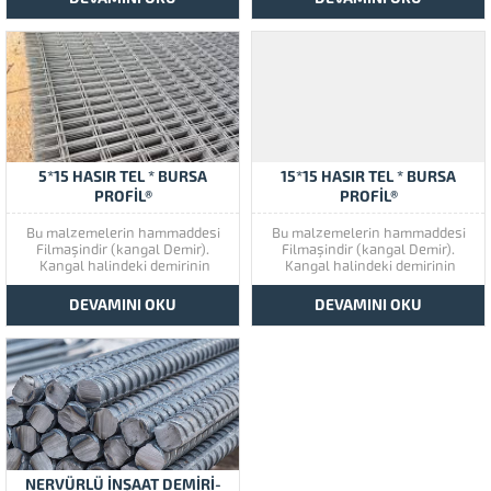
kullanılır. GÖZ ÖLÇÜLERİ 5*15 CM
kaplama levhasıdır. Dış cephe
‘DİR ÜRÜN FİYAT BİLGİSİ İÇİN
imalatlarında, her türlü kaplama
ARAYINIZ.
malzemesi altında (metal
kaplama, yalı baskı, ahşap
kaplama,dekoratif tuğla
kaplama, vb)...
5*15 HASIR TEL * BURSA
15*15 HASIR TEL * BURSA
PROFİL®
PROFİL®
Bu malzemelerin hammaddesi
Bu malzemelerin hammaddesi
Filmaşindir (kangal Demir).
Filmaşindir (kangal Demir).
Kangal halindeki demirinin
Kangal halindeki demirinin
soğuk çekme yolu ile fiziki
soğuk çekme yolu ile fiziki
özellikleri değiştirilerek
özellikleri değiştirilerek
DEVAMINI OKU
DEVAMINI OKU
çekilmesi ve doğrultulup
çekilmesi ve doğrultulup
istenilen boylarda kesilmesi ile
istenilen boylarda kesilmesi ile
mukavemeti arttırılmış nervürlü,
mukavemeti arttırılmış nervürlü,
yüksek kaliteli çelik hasır
yüksek kaliteli çelik hasır
çubukları elde edilir. ÜRÜN VE
çubukları elde edilir. ÜRÜN VE
FİYAT BİLGİSİ İÇİN BİZLERİ
FİYAT BİLGİSİ İÇİN BİZLERİ
ARAYABİLİRSİNİZ.
ARAYABİLİRSİNİZ.
NERVÜRLÜ İNŞAAT DEMİRİ-