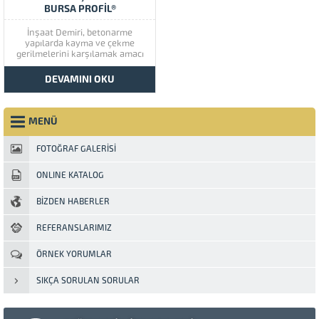
BURSA PROFİL®
İnşaat Demiri, betonarme
yapılarda kayma ve çekme
gerilmelerini karşılamak amacı
ile beton içine konulan, özel
şekillendirilmiş çeliğe inşaat
DEVAMINI OKU
demiri denir. Standart olarak 12
metre boyunda üretilir.
Yüzeyindeki nervürler soğukta
burularak imal edilir. Betonun
MENÜ
mukavemetini arttırmak için
kullanılan çıkıntılı bir demirdir....
FOTOĞRAF GALERİSİ
ONLINE KATALOG
BİZDEN HABERLER
REFERANSLARIMIZ
ÖRNEK YORUMLAR
SIKÇA SORULAN SORULAR