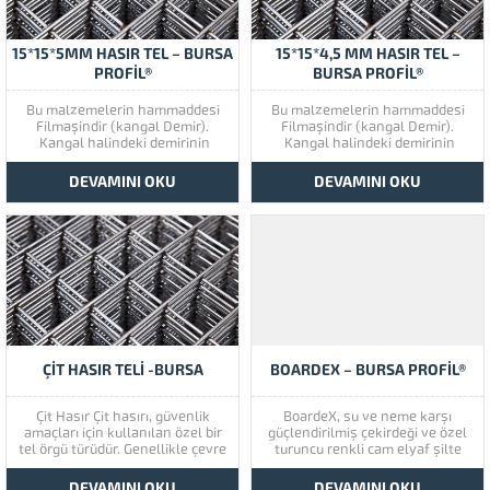
kesilen...
15*15*5MM HASIR TEL – BURSA
15*15*4,5 MM HASIR TEL –
PROFİL®
BURSA PROFİL®
Bu malzemelerin hammaddesi
Bu malzemelerin hammaddesi
Filmaşindir (kangal Demir).
Filmaşindir (kangal Demir).
Kangal halindeki demirinin
Kangal halindeki demirinin
soğuk çekme yolu ile fiziki
soğuk çekme yolu ile fiziki
özellikleri değiştirilerek
özellikleri değiştirilerek
DEVAMINI OKU
DEVAMINI OKU
çekilmesi ve doğrultulup
çekilmesi ve doğrultulup
istenilen boylarda kesilmesi ile
istenilen boylarda kesilmesi ile
mukavemeti arttırılmış nervürlü,
mukavemeti arttırılmış nervürlü,
yüksek kaliteli çelik hasır
yüksek kaliteli çelik hasır
çubukları elde edilir. ÜRÜN VE
çubukları elde edilir. ÜRÜN VE
FİYAT BİLGİSİ İÇİN BİZLERİ
FİYAT BİLGİSİ İÇİN BİZLERİ
ARAYABİLİRSİNİZ.
ARAYABİLİRSİNİZ.
ÇİT HASIR TELİ -BURSA
BOARDEX – BURSA PROFİL®
Çit Hasır Çit hasırı, güvenlik
BoardeX, su ve neme karşı
amaçları için kullanılan özel bir
güçlendirilmiş çekirdeği ve özel
tel örgü türüdür. Genellikle çevre
turuncu renkli cam elyaf şilte
güvenliği, sınırları belirleme ve
kaplaması ile dış duvar
erişim kontrolü gibi alanlarda
imalatında kullanılan dış cephe
DEVAMINI OKU
DEVAMINI OKU