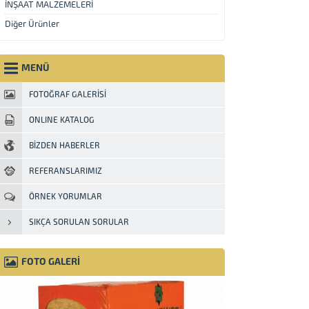
İNŞAAT MALZEMELERİ
Diğer Ürünler
MENÜ
FOTOĞRAF GALERİSİ
ONLINE KATALOG
BİZDEN HABERLER
REFERANSLARIMIZ
ÖRNEK YORUMLAR
SIKÇA SORULAN SORULAR
FOTO GALERİ