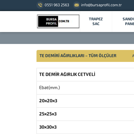
0551 963 2563
info@bursaprofil.com.tr
TRAPEZ
SAND
SAC
PAN
TE DEMİRİ AĞIRLIKLARI – TÜM ÖLÇÜLER
TE DEMİR AĞIRLIK CETVELİ
Ebat(mm.)
20x20x3
25x25x3
30x30x3