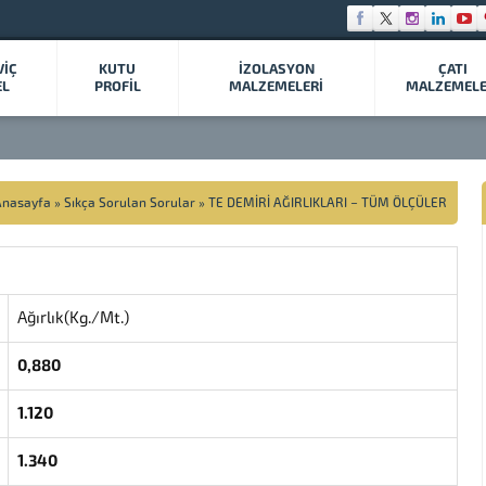
VİÇ
KUTU
İZOLASYON
ÇATI
EL
PROFİL
MALZEMELERİ
MALZEMELE
Anasayfa
»
Sıkça Sorulan Sorular
»
TE DEMİRİ AĞIRLIKLARI – TÜM ÖLÇÜLER
Ağırlık(Kg./Mt.)
0,880
1.120
1.340