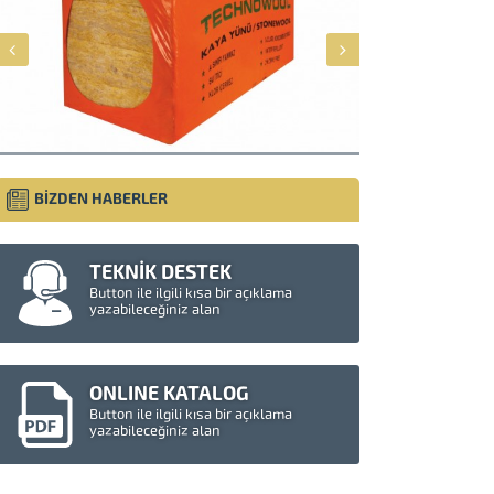
BİZDEN HABERLER
TEKNİK DESTEK
Button ile ilgili kısa bir açıklama
yazabileceğiniz alan
Müşteri Temsilcisi
ONLINE KATALOG
Button ile ilgili kısa bir açıklama
yazabileceğiniz alan
Cevap Yaz