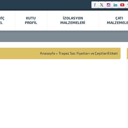
VİÇ
KUTU
İZOLASYON
ÇATI
EL
PROFİL
MALZEMELERİ
MALZEMELE
Anasayfa
»
Trapez Sac Fiyatları ve ÇeşitleriEtiketi