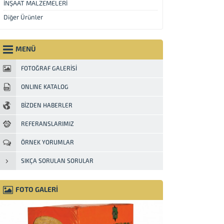
İNŞAAT MALZEMELERİ
Diğer Ürünler
MENÜ
FOTOĞRAF GALERİSİ
ONLINE KATALOG
BİZDEN HABERLER
REFERANSLARIMIZ
ÖRNEK YORUMLAR
SIKÇA SORULAN SORULAR
FOTO GALERİ