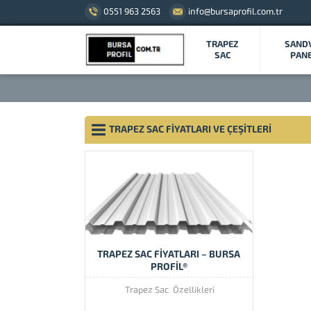
0551 963 2563
info@bursaprofil.com.tr
TRAPEZ
SAND
SAC
PAN
TRAPEZ SAC FIYATLARI VE ÇEŞITLERI
TRAPEZ SAC FİYATLARI – BURSA
PROFİL®
Trapez Sac Özellikleri