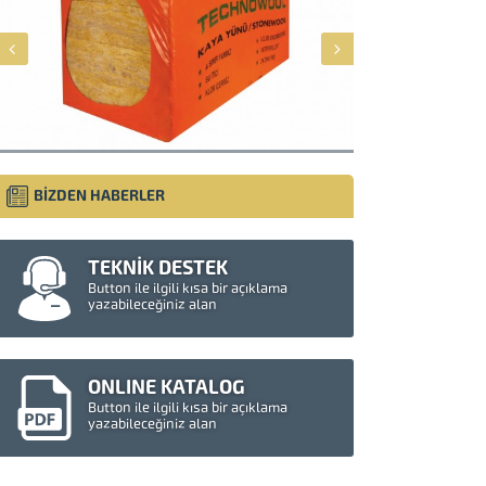
BİZDEN HABERLER
TEKNİK DESTEK
Button ile ilgili kısa bir açıklama
yazabileceğiniz alan
Müşteri Temsilcisi
ONLINE KATALOG
Button ile ilgili kısa bir açıklama
yazabileceğiniz alan
Cevap Yaz