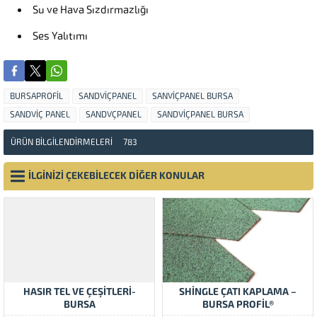
Su ve Hava Sızdırmazlığı
Ses Yalıtımı
BURSAPROFİL
SANDVİÇPANEL
SANVİÇPANEL BURSA
SANDVİÇ PANEL
SANDVÇPANEL
SANDVİÇPANEL BURSA
ÜRÜN BİLGİLENDİRMELERİ
783
İLGİNİZİ ÇEKEBİLECEK DİĞER KONULAR
HASIR TEL VE ÇEŞİTLERİ-
SHİNGLE ÇATI KAPLAMA –
BURSA
BURSA PROFİL®