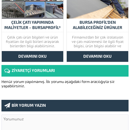
Bursa...
ÇELİK ÇATI YAPIMINDA
BURSA PROFİL’DEN
MALİYETLER – BURSAPROFİL®
ALABİLECEĞİNİZ ÜRÜNLER
LİSTESİ
Çelik çatı ürün bilgileri ve ürün
Firmamızdan bir çok izolasyon
fiyatları ile ilgili bizleri arayarak
ve çatı malzemesi ile ilgili fiyat
bizlerden bilgi alabilirsiniz.
bilgisi, ürün bilgisi alabilir ve
sipariş verebilirsiniz. Bizlere
whatsupp üzerinden veya bizi
DEVAMINI OKU
DEVAMINI OKU
arayarak ulaşabilirsiniz.
ZİYARETÇİ YORUMLARI
Henüz yorum yapılmamış. İlk yorumu aşağıdaki form aracılığıyla siz
yapabilirsiniz.
BİR YORUM YAZIN