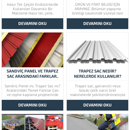
Hasır Tel: Çeşitli Endüstrilerde
ÜRÜN VE FİYAT BİLGİSİ İÇİN
Kullanılan Dayanıklı Bir
ARAYINIZ. Bitümün yapışma
Malzeme Hasır tel, çelik,
özelliği sayesinde yüzeye tam
alüminyum veya bakır gibi
olarak yapıştırılabilen Shingle
malzemelerden üretilen, örme
zorlu hava koşullarında
DEVAMINI OKU
DEVAMINI OKU
veya dokuma yöntemleriyle
dayanıklı, ince detaylarda kolay
yapılan bir tür tel ürünüdür.
çözümlü, bakım gerektirmeyen,
Genellikle çeşitli endüstrilerde
süratle uygulanabilme özelliğine
çeşitli amaçlar için kullanılan
sahiptir. Yapınıza yük olmadığı
dayanıklı bir malzemedir. Hasır
gibi dekoratif renk ve modelleri
telin çeşitli uygulama...
ile yapınızı çağdaş...
SANDVİÇ PANEL VE TRAPEZ
TRAPEZ SAC NEDIR?
SAC ARASINDAKİ FARKLAR..
NERELERDE KULLANILIR?
Sandviç Panel mi, Trapez Sac mı?
Trapez sac, galvanizli veya
Aralarındaki Temel Farklar Çatı
boyalı çelik sacın özel
ve cephe kaplama projelerinde
makinelerde şekillendirilmesiyle
en çok tercih edilen iki ürün
üretilen, yüksek dayanımlı bir
Sandviç Panel ve Trapez Sactır.
çatı ve cephe kaplama
DEVAMINI OKU
DEVAMINI OKU
Kullanım alanları benzer olsa da,
malzemesidir. Hafif yapısı,
sundukları performans ve
ekonomik fiyatı ve hızlı montaj
özellikler birbirinden farklıdır.
avantajı sayesinde sanayi
Sandviç Panel Trapez Sac...
tesislerinden tarım yapılarından
depolara kadar birçok alanda
yaygın olarak kullanılmaktadır.