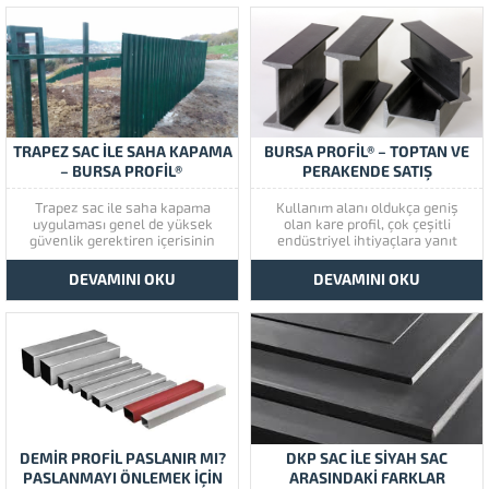
TRAPEZ SAC İLE SAHA KAPAMA
BURSA PROFİL® – TOPTAN VE
– BURSA PROFİL®
PERAKENDE SATIŞ
Trapez sac ile saha kapama
Kullanım alanı oldukça geniş
uygulaması genel de yüksek
olan kare profil, çok çeşitli
güvenlik gerektiren içerisinin
endüstriyel ihtiyaçlara yanıt
dışarısı ile bağlantısını kesme
veren bir yapı malzemesi olarak
görsel teması bitirmek için
öne çıkar. Yapı malzemeleri
DEVAMINI OKU
DEVAMINI OKU
kullanılır. TRAPEZ SACLI ÇİT
kategorisi kapsamında birçok
TEKNİK ÖZELLİKLERİ Trapez saclı
işlevsel özelliğe sahip olan kare
çit uygulamasında öncelikle
profiller için standart boy ölçütü
taşıyıcı profil karkas çok
6 metredir. ÜRÜN VE FİYAT
önemlidir. Trapez saclı çit
BİLGİSİ İÇİN BİZLERİ ARAYINIZ.
uygulamasında hava...
DEMIR PROFIL PASLANIR MI?
DKP SAC ILE SIYAH SAC
PASLANMAYI ÖNLEMEK İÇIN
ARASINDAKI FARKLAR