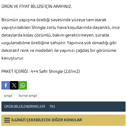
ÜRÜN VE FİYAT BİLGİSİ İÇİN ARAYINIZ.
Bitümün yapışma özelliği sayesinde yüzeye tam olarak
yapıştırılabilen Shingle zorlu hava koşullarında dayanıklı, ince
detaylarda kolay çözümlü, bakım gerektirmeyen, süratle
uygulanabilme özelliğine sahiptir. Yapınıza yük olmadığı gibi
dekoratif renk ve modelleri ile yapınızı çağdaş bir görünüme
kavuşturur.
PAKET İÇERİĞİ : 4×4 Safir Shingle (2,61m2)
şıngıl
bursa şıngıl
ÜRÜN BİLGİLENDİRMELERİ
793
İLGİNİZİ ÇEKEBİLECEK DİĞER KONULAR