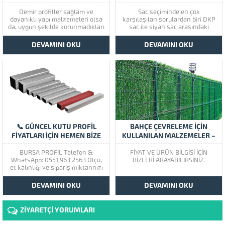
NELER YAPILMALIDIR?
NELERDIR?
Demir profiller sağlam ve
Sac seçiminde en çok
dayanıklı yapı malzemeleri olsa
karşılaşılan sorulardan biri DKP
da, uygun şekilde korunmadıkları
sac ile siyah sac arasındaki
takdirde zamanla paslanabilirler.
farktır. Her iki ürün de çelikten
Özellikle nemli ortamlar,
üretilmesine rağmen, üretim
DEVAMINI OKU
DEVAMINI OKU
yağmur, kar ve kimyasal etkilere
şekilleri ve kullanım alanları
maruz kalan profillerde
bakımından önemli farklılıklara
korozyon riski daha yüksektir.
sahiptir. Doğru ürünü seçmek,
Doğru koruma yöntemleri
hem maliyet hem de kullanım
sayesinde profil ömrü önemli
ömrü açısından...
ölçüde uzatılabilir. Bursa...
📞 GÜNCEL KUTU PROFİL
BAHÇE ÇEVRELEME İÇİN
FİYATLARI İÇİN HEMEN BİZE
KULLANILAN MALZEMELER –
ULAŞIN
BURSA PROFİL®
BURSA PROFİL Telefon &
FİYAT VE ÜRÜN BİLGİSİ İÇİN
WhatsApp: 0551 963 2563 Ölçü,
BİZLERİ ARAYABİLİRSİNİZ.
et kalınlığı ve sipariş miktarınızı
bize iletin. Uzman ekibimiz size
en kısa sürede güncel fiyat, stok
DEVAMINI OKU
DEVAMINI OKU
durumu ve teslimat bilgisi
sunacaktır. Kutu Profil Fiyatları,
Ölçüleri, Ağırlıkları ve Kullanım
ZİYARETÇİ YORUMLARI
Alanları Kutu profiller,...